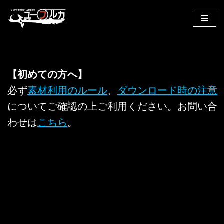
コ
ン
テ
ン
【初めての方へ】
ツ
へ
必ず
素材利用のルール
、
ダウンロード時の注意
ス
についてご確認の上ご利用ください。お問い合
キ
わせは
こちら
。
ッ
プ