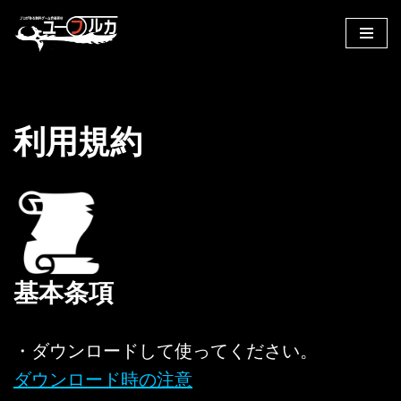
コ
ン
テ
ン
利用規約
ツ
へ
ス
キ
ッ
プ
基本条項
・ダウンロードして使ってください。
ダウンロード時の注意