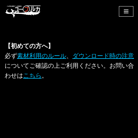
コ
ン
テ
ン
【初めての方へ】
ツ
へ
必ず
素材利用のルール
、
ダウンロード時の注意
ス
についてご確認の上ご利用ください。お問い合
キ
わせは
こちら
。
ッ
プ