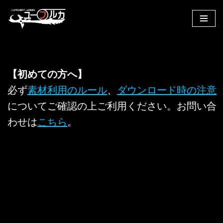
コ
ン
テ
ン
【初めての方へ】
ツ
へ
必ず
素材利用のルール
、
ダウンロード時の注意
ス
についてご確認の上ご利用ください。お問い合
キ
わせは
こちら
。
ッ
プ