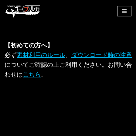
コ
ン
テ
ン
【初めての方へ】
ツ
へ
必ず
素材利用のルール
、
ダウンロード時の注意
ス
についてご確認の上ご利用ください。お問い合
キ
わせは
こちら
。
ッ
プ