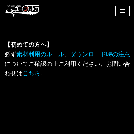
コ
ン
テ
ン
【初めての方へ】
ツ
へ
必ず
素材利用のルール
、
ダウンロード時の注意
ス
についてご確認の上ご利用ください。お問い合
キ
わせは
こちら
。
ッ
プ