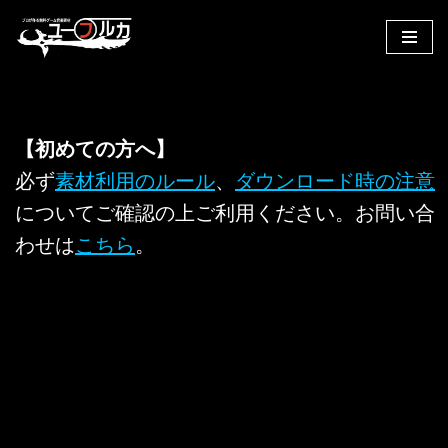
コ
ン
テ
ン
【初めての方へ】
ツ
へ
必ず
素材利用のルール
、
ダウンロード時の注意
ス
についてご確認の上ご利用ください。お問い合
キ
わせは
こちら
。
ッ
プ