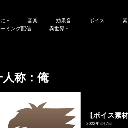
めに
音楽
効果音
ボイス
素
リーミング配信
異世界
一人称：俺
【ボイス素
2022年8月7日