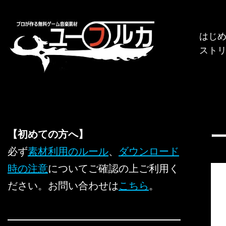
コ
はじ
ン
スト
テ
ン
ツ
へ
ス
キ
【初めての方へ】
ッ
必ず
素材利用のルール
、
ダウンロード
プ
時の注意
についてご確認の上ご利用く
ださい。お問い合わせは
こちら
。