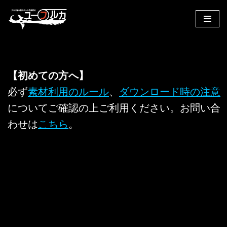
コ
ン
テ
ン
【初めての方へ】
ツ
へ
必ず
素材利用のルール
、
ダウンロード時の注意
ス
についてご確認の上ご利用ください。お問い合
キ
わせは
こちら
。
ッ
プ