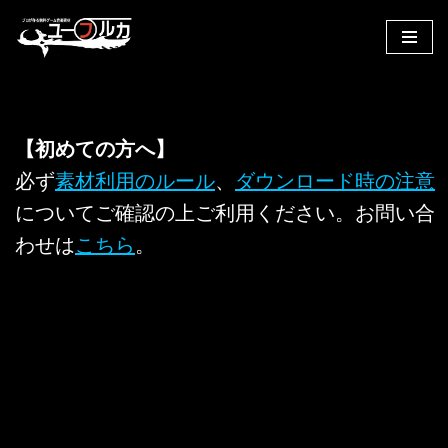
コ
ン
テ
ン
【初めての方へ】
ツ
へ
必ず
素材利用のルール
、
ダウンロード時の注意
ス
についてご確認の上ご利用ください。お問い合
キ
わせは
こちら
。
ッ
プ