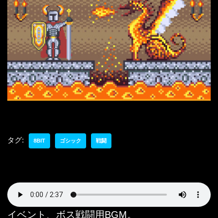
タグ:
8BIT
ゴシック
戦闘
イベント、ボス戦闘用BGM。