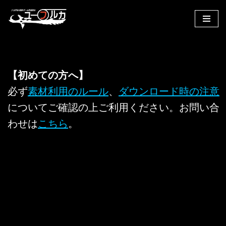
コ
ン
テ
ン
【初めての方へ】
ツ
へ
必ず
素材利用のルール
、
ダウンロード時の注意
ス
についてご確認の上ご利用ください。お問い合
キ
わせは
こちら
。
ッ
プ