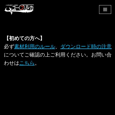
コ
ン
テ
ン
【初めての方へ】
ツ
へ
必ず
素材利用のルール
、
ダウンロード時の注意
ス
についてご確認の上ご利用ください。お問い合
キ
わせは
こちら
。
ッ
プ