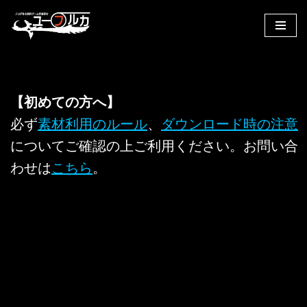
コ
ン
テ
ン
【初めての方へ】
ツ
へ
必ず
素材利用のルール
、
ダウンロード時の注意
ス
についてご確認の上ご利用ください。お問い合
キ
わせは
こちら
。
ッ
プ