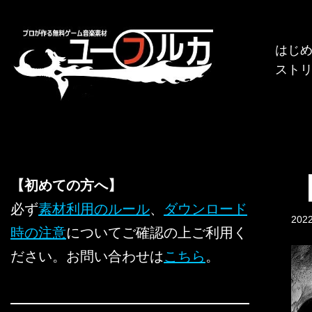
コ
はじ
ン
スト
テ
ン
ツ
へ
ス
キ
【初めての方へ】
ッ
必ず
素材利用のルール
、
ダウンロード
プ
20
時の注意
についてご確認の上ご利用く
ださい。お問い合わせは
こちら
。