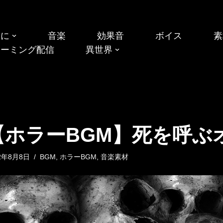
めに
音楽
効果音
ボイス
素
リーミング配信
異世界
【ホラーBGM】死を呼ぶ
22年8月8日
BGM
,
ホラーBGM
,
音楽素材