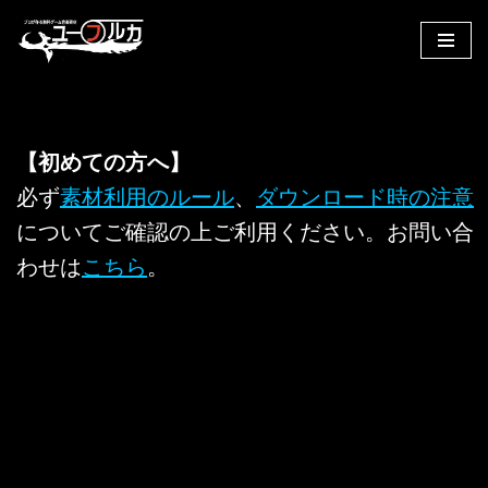
コ
ン
テ
ン
【初めての方へ】
ツ
へ
必ず
素材利用のルール
、
ダウンロード時の注意
ス
についてご確認の上ご利用ください。お問い合
キ
わせは
こちら
。
ッ
プ