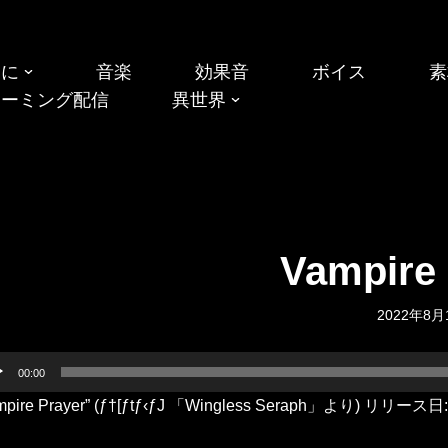
めに
音楽
効果音
ボイス
素
リーミング配信
異世界
Vampire 
2022年8月
00:00
mpire Prayer” (ƒ†[ƒtƒ‹ƒJ 「Wingless Seraph」より) リリー