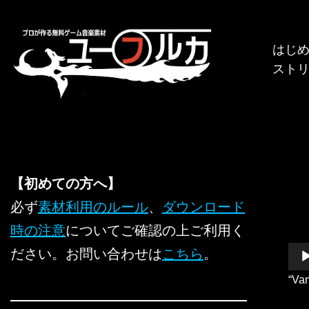
コ
はじ
ン
スト
テ
ン
ツ
へ
ス
キ
【初めての方へ】
ッ
必ず
素材利用のルール
、
ダウンロード
プ
時の注意
についてご確認の上ご利用く
音
ださい。お問い合わせは
こちら
。
声
“Va
プ
レ