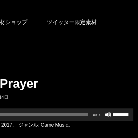
材ショップ
ツイッター限定素材
Prayer
14日
ボ
00:00
リ
ス日: 2017。 ジャンル: Game Music。
ュ
ー