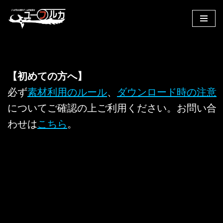
コ
ン
テ
ン
ツ
【初めての方へ】
へ
必ず
素材利用のルール
、
ダウンロード時の注意
ス
についてご確認の上ご利用ください。お問い合
キ
ッ
わせは
こちら
。
プ