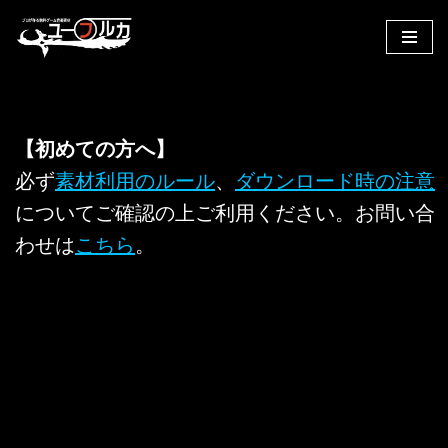
コ
ン
テ
ン
【初めての方へ】
ツ
へ
必ず
素材利用のルール
、
ダウンロード時の注意
ス
についてご確認の上ご利用ください。お問い合
キ
わせは
こちら
。
ッ
プ