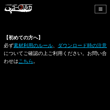
コ
ン
テ
ン
ツ
【初めての方へ】
へ
必ず
素材利用のルール
、
ダウンロード時の注意
ス
についてご確認の上ご利用ください。お問い合
キ
ッ
わせは
こちら
。
プ