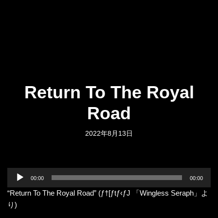
Return To The Royal
Road
2022年8月13日
音
00:00
00:00
声
“Return To The Royal Road” (ƒ†[ƒtƒ‹ƒJ 「Wingless Seraph」よ
プ
り)
レ