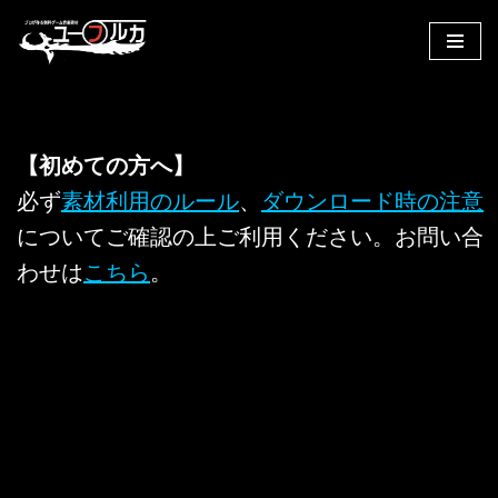
コ
ン
テ
ン
【初めての方へ】
ツ
へ
必ず
素材利用のルール
、
ダウンロード時の注意
ス
についてご確認の上ご利用ください。お問い合
キ
わせは
こちら
。
ッ
プ