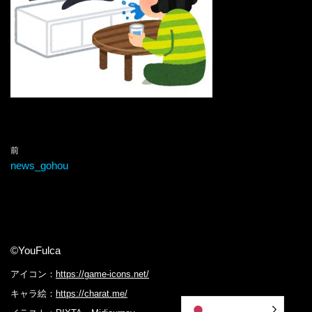
前
news_gohou
©YouFulca
アイコン：
https://game-icons.net/
キャラ絵：
https://charat.me/
日本語
日本語