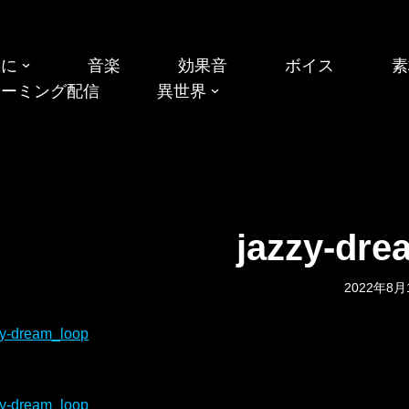
めに
音楽
効果音
ボイス
素
リーミング配信
異世界
jazzy-dre
2022年8月
zy-dream_loop
zy-dream_loop