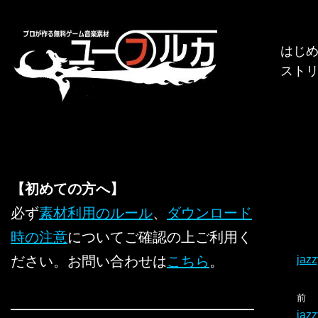
コ
はじ
ン
スト
テ
ン
ツ
へ
ス
キ
【初めての方へ】
ッ
必ず
素材利用のルール
、
ダウンロード
プ
時の注意
についてご確認の上ご利用く
ださい。お問い合わせは
こちら
。
jaz
前
jaz