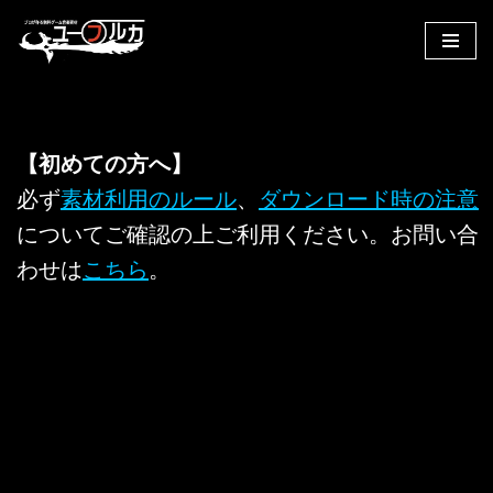
コ
ン
テ
ン
【初めての方へ】
ツ
へ
必ず
素材利用のルール
、
ダウンロード時の注意
ス
についてご確認の上ご利用ください。お問い合
キ
わせは
こちら
。
ッ
プ