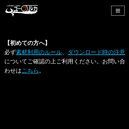
コ
ン
テ
ン
【初めての方へ】
ツ
へ
必ず
素材利用のルール
、
ダウンロード時の注意
ス
についてご確認の上ご利用ください。お問い合
キ
わせは
こちら
。
ッ
プ