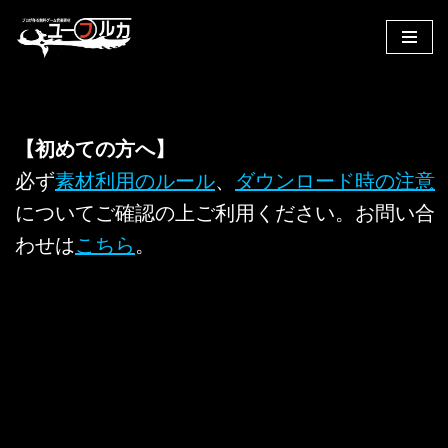
コ
ン
テ
ン
【初めての方へ】
ツ
へ
必ず
素材利用のルール
、
ダウンロード時の注意
ス
についてご確認の上ご利用ください。お問い合
キ
わせは
こちら
。
ッ
プ