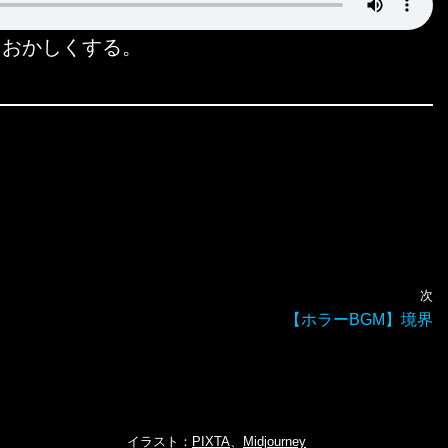
をおかしくする。
次
【ホラーBGM】境界
イラスト：
PIXTA
、
Midjourney