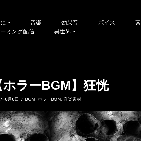
めに
音楽
効果音
ボイス
素
リーミング配信
異世界
【ホラーBGM】狂恍
22年8月8日
BGM
,
ホラーBGM
,
音楽素材