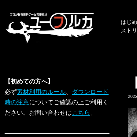
コ
はじ
ン
スト
テ
ン
ツ
へ
ス
キ
【初めての方へ】
ッ
必ず
素材利用のルール
、
ダウンロード
プ
20
時の注意
についてご確認の上ご利用く
ださい。お問い合わせは
こちら
。