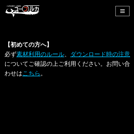
コ
ン
テ
ン
【初めての方へ】
ツ
へ
必ず
素材利用のルール
、
ダウンロード時の注意
ス
についてご確認の上ご利用ください。お問い合
キ
わせは
こちら
。
ッ
プ