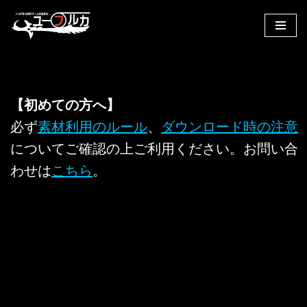
コ
ン
テ
ン
ツ
【初めての方へ】
へ
必ず
素材利用のルール
、
ダウンロード時の注意
ス
についてご確認の上ご利用ください。お問い合
キ
ッ
わせは
こちら
。
プ