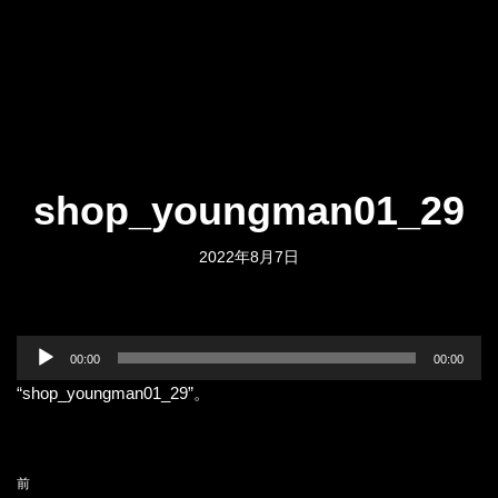
shop_youngman01_29
2022年8月7日
音
00:00
00:00
声
“shop_youngman01_29”。
プ
レ
ー
ヤ
前