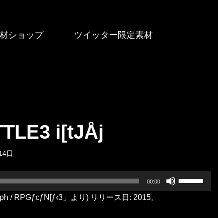
材ショップ
ツイッター限定素材
 i[tJÅj
14日
ボ
00:00
リ
ss Seraph / RPGƒcƒN[ƒ‹3」より) リリース日: 2015。
ュ
ー