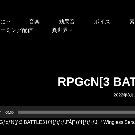
めに
音楽
効果音
ボイス
素
リーミング配信
異世界
RPGcN[3 BATTLE3
2022年8月
00:00
GƒcƒN[ƒ‹3 BATTLE3 iƒ†[ƒtƒ‹ƒJ”Åj” (ƒ†[ƒtƒ‹ƒJ 「Wingle