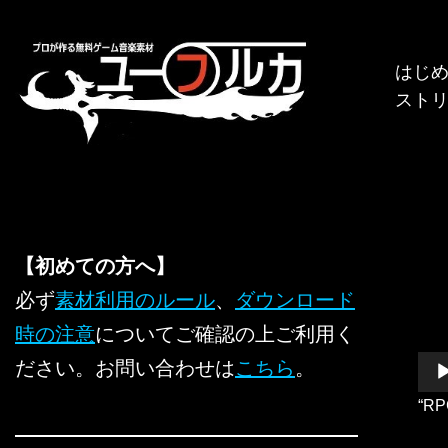
コ
はじ
ン
スト
テ
ン
ツ
へ
ス
キ
【初めての方へ】
ッ
必ず
素材利用のルール
、
ダウンロード
プ
時の注意
についてご確認の上ご利用く
音
ださい。お問い合わせは
こちら
。
声
“RP
プ
レ