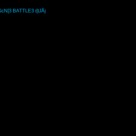
N[3 BATTLE3 i[tJÅj