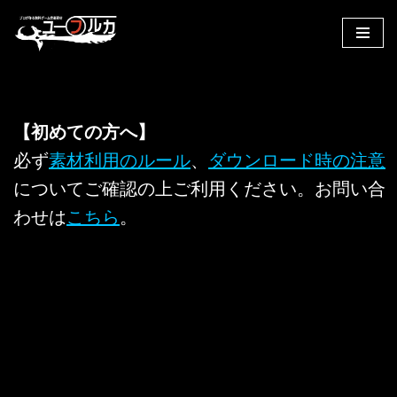
コ
ン
テ
ン
【初めての方へ】
ツ
へ
必ず
素材利用のルール
、
ダウンロード時の注意
ス
についてご確認の上ご利用ください。お問い合
キ
わせは
こちら
。
ッ
プ