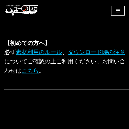
コ
ン
テ
ン
【初めての方へ】
ツ
へ
必ず
素材利用のルール
、
ダウンロード時の注意
ス
についてご確認の上ご利用ください。お問い合
キ
わせは
こちら
。
ッ
プ