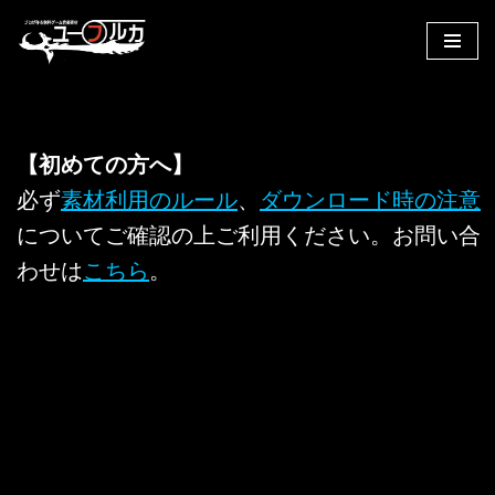
コ
ン
テ
ン
【初めての方へ】
ツ
へ
必ず
素材利用のルール
、
ダウンロード時の注意
ス
についてご確認の上ご利用ください。お問い合
キ
わせは
こちら
。
ッ
プ