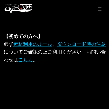
コ
ン
テ
ン
【初めての方へ】
ツ
へ
必ず
素材利用のルール
、
ダウンロード時の注意
ス
についてご確認の上ご利用ください。お問い合
キ
わせは
こちら
。
ッ
プ