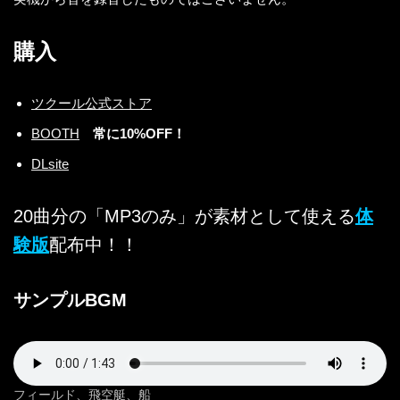
購入
ツクール公式ストア
BOOTH
常に10%OFF！
DLsite
20曲分の「MP3のみ」が素材として使える
体
験版
配布中！！
サンプルBGM
フィールド、飛空艇、船