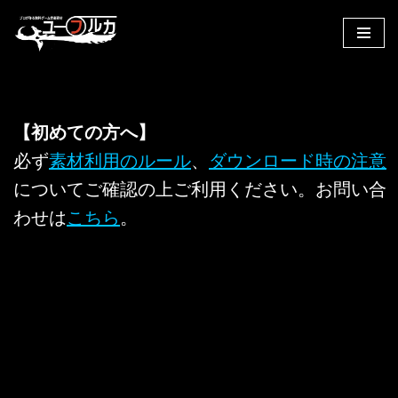
コ
ン
テ
ン
【初めての方へ】
ツ
へ
必ず
素材利用のルール
、
ダウンロード時の注意
ス
についてご確認の上ご利用ください。お問い合
キ
わせは
こちら
。
ッ
プ