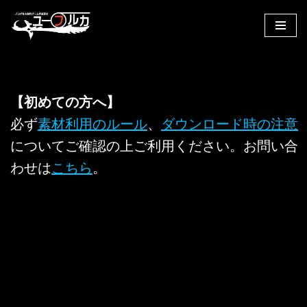
コ
ン
テ
ン
【初めての方へ】
ツ
へ
必ず
素材利用のルール
、
ダウンロード時の注意
ス
についてご確認の上ご利用ください。お問い合
キ
わせは
こちら
。
ッ
プ