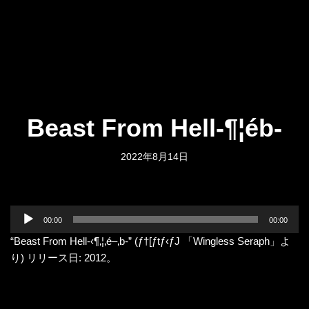
Beast From Hell-¶¦éb-
2022年8月14日
音
00:00
00:00
声
“Beast From Hell-‹¶‚¦‚é–‚b-” (ƒ†[ƒtƒ‹ƒJ 「Wingless Seraph」よ
プ
り) リリース日: 2012。
レ
ー
ヤ