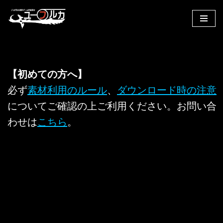
コ
ン
テ
ン
【初めての方へ】
ツ
へ
必ず
素材利用のルール
、
ダウンロード時の注意
ス
についてご確認の上ご利用ください。お問い合
キ
わせは
こちら
。
ッ
プ