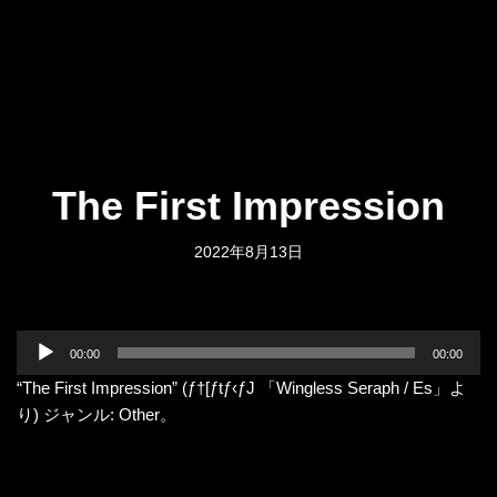
The First Impression
2022年8月13日
音
00:00
00:00
声
“The First Impression” (ƒ†[ƒtƒ‹ƒJ 「Wingless Seraph / Es」よ
プ
り) ジャンル: Other。
レ
ー
ヤ