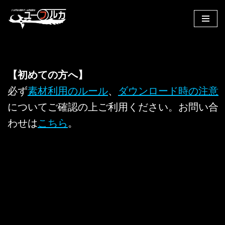
コ
ン
テ
ン
【初めての方へ】
ツ
へ
必ず
素材利用のルール
、
ダウンロード時の注意
ス
についてご確認の上ご利用ください。お問い合
キ
わせは
こちら
。
ッ
プ