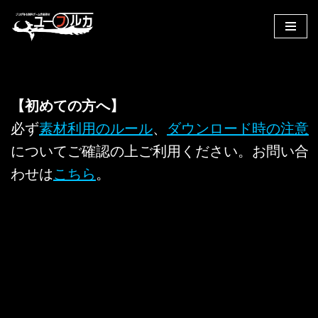
コ
ン
テ
ン
【初めての方へ】
ツ
へ
必ず
素材利用のルール
、
ダウンロード時の注意
ス
についてご確認の上ご利用ください。お問い合
キ
わせは
こちら
。
ッ
プ