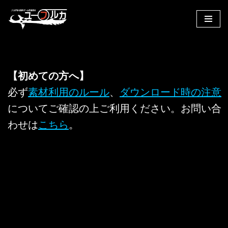
コ
ン
テ
ン
【初めての方へ】
ツ
へ
必ず
素材利用のルール
、
ダウンロード時の注意
ス
についてご確認の上ご利用ください。お問い合
キ
わせは
こちら
。
ッ
プ