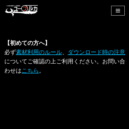
コ
ン
テ
ン
【初めての方へ】
ツ
へ
必ず
素材利用のルール
、
ダウンロード時の注意
ス
についてご確認の上ご利用ください。お問い合
キ
わせは
こちら
。
ッ
プ