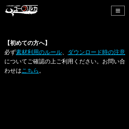
コ
ン
テ
ン
【初めての方へ】
ツ
へ
必ず
素材利用のルール
、
ダウンロード時の注意
ス
についてご確認の上ご利用ください。お問い合
キ
わせは
こちら
。
ッ
プ