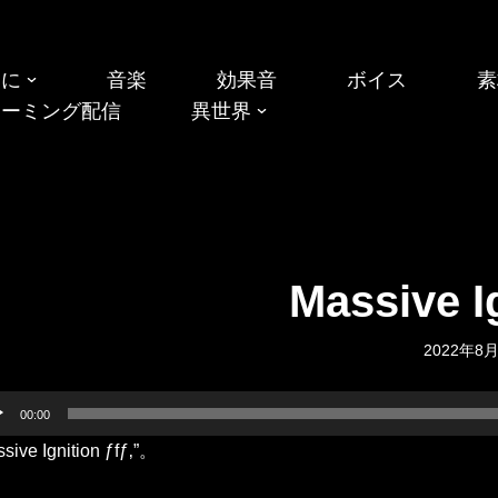
めに
音楽
効果音
ボイス
素
リーミング配信
異世界
Massive Ign
2022年8
00:00
sive Ignition ƒfƒ‚”。