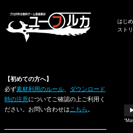
コ
はじ
ン
スト
テ
ン
ツ
へ
ス
キ
【初めての方へ】
ッ
必ず
素材利用のルール
、
ダウンロード
プ
時の注意
についてご確認の上ご利用く
音
ださい。お問い合わせは
こちら
。
声
“Mas
プ
レ