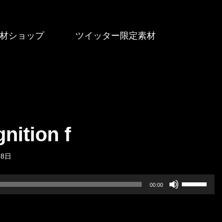
材ショップ
ツイッター限定素材
ition f
月8日
ボ
00:00
リ
ュ
ー