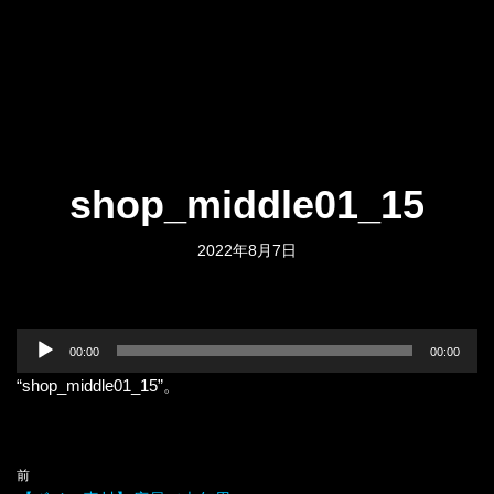
shop_middle01_15
2022年8月7日
音
00:00
00:00
声
“shop_middle01_15”。
プ
レ
ー
ヤ
前