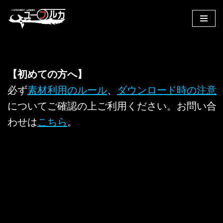
コ
ン
テ
ン
【初めての方へ】
ツ
へ
必ず
素材利用のルール
、
ダウンロード時の注意
ス
についてご確認の上ご利用ください。お問い合
キ
わせは
こちら
。
ッ
プ