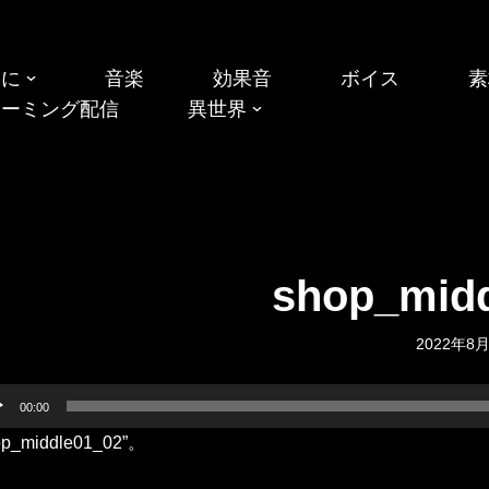
めに
音楽
効果音
ボイス
素
リーミング配信
異世界
shop_midd
2022年8
00:00
op_middle01_02”。