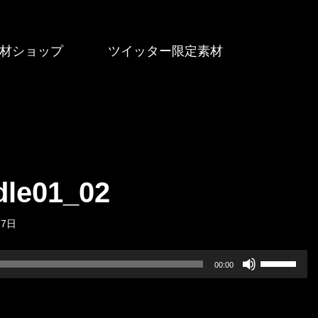
材ショップ
ツイッター限定素材
le01_02
月7日
ボ
00:00
リ
ュ
ー