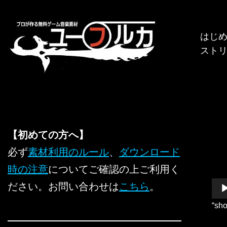
コ
はじ
ン
スト
テ
ン
ツ
へ
ス
キ
【初めての方へ】
ッ
必ず
素材利用のルール
、
ダウンロード
プ
時の注意
についてご確認の上ご利用く
音
ださい。お問い合わせは
こちら
。
声
“sh
プ
レ