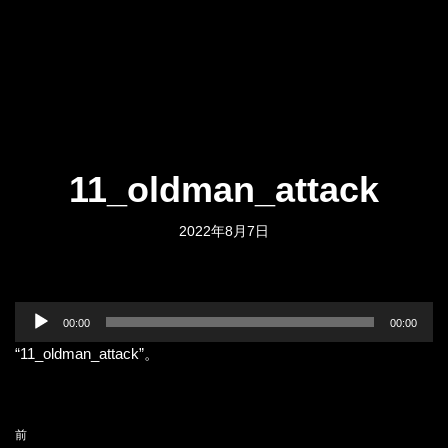
11_oldman_attack
2022年8月7日
音
00:00
00:00
声
“11_oldman_attack”。
プ
レ
ー
ヤ
前