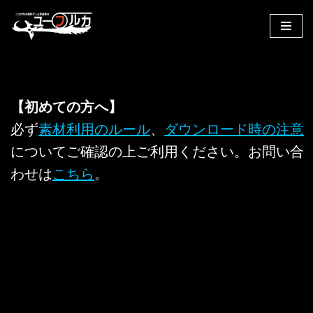
コ
ン
テ
ン
ツ
【初めての方へ】
へ
必ず
素材利用のルール
、
ダウンロード時の注意
ス
についてご確認の上ご利用ください。お問い合
キ
ッ
わせは
こちら
。
プ