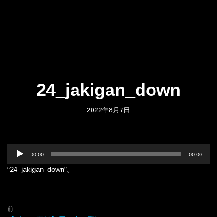
24_jakigan_down
2022年8月7日
音
00:00
00:00
声
“24_jakigan_down”。
プ
レ
ー
ヤ
前