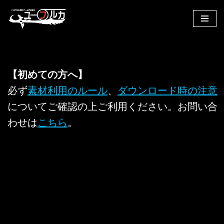
コ
ン
テ
ン
【初めての方へ】
ツ
へ
必ず
素材利用のルール
、
ダウンロード時の注意
ス
についてご確認の上ご利用ください。お問い合
キ
わせは
こちら
。
ッ
プ