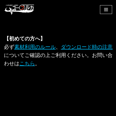
コ
ン
テ
ン
【初めての方へ】
ツ
へ
必ず
素材利用のルール
、
ダウンロード時の注意
ス
についてご確認の上ご利用ください。お問い合
キ
わせは
こちら
。
ッ
プ