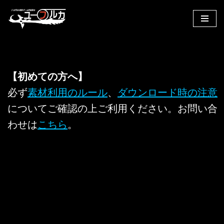
コ
ン
テ
ン
ツ
【初めての方へ】
へ
必ず
素材利用のルール
、
ダウンロード時の注意
ス
についてご確認の上ご利用ください。お問い合
キ
ッ
わせは
こちら
。
プ