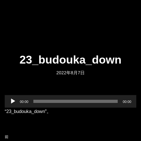
23_budouka_down
2022年8月7日
音
00:00
00:00
声
“23_budouka_down”。
プ
レ
ー
ヤ
前