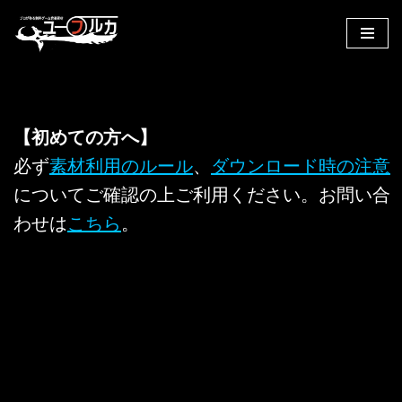
コ
ン
テ
ン
ツ
【初めての方へ】
へ
必ず
素材利用のルール
、
ダウンロード時の注意
ス
についてご確認の上ご利用ください。お問い合
キ
ッ
わせは
こちら
。
プ