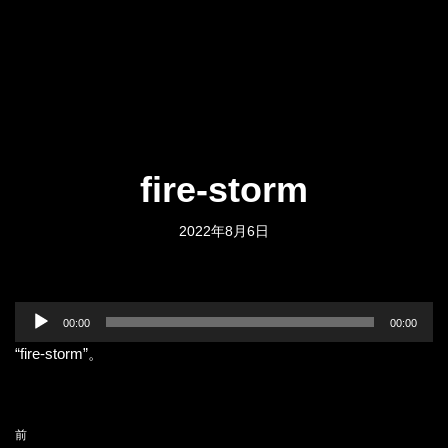
fire-storm
2022年8月6日
音
00:00
00:00
声
“fire-storm”。
プ
レ
ー
ヤ
前