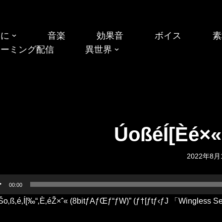
めに
音楽
効果音
ボイス
素
リーミング配信
異世界
ÚoßéÍ[Èé×
2022年8月
00:00
Šo‚ß‚é‚Í[‰“‚È‚éŽ×ˆ« (8bitƒAƒŒƒ“ƒW)” (ƒ†[ƒtƒ‹ƒJ 「Wing