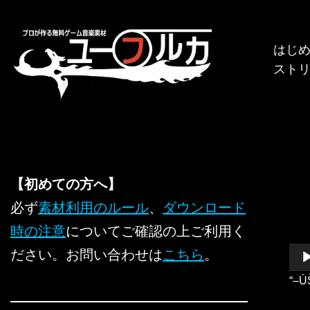
コ
はじ
ン
スト
テ
ン
ツ
へ
ス
キ
【初めての方へ】
ッ
必ず
素材利用のルール
、
ダウンロード
プ
時の注意
についてご確認の上ご利用く
音
ださい。お問い合わせは
こちら
。
声
“–Ú
プ
レ