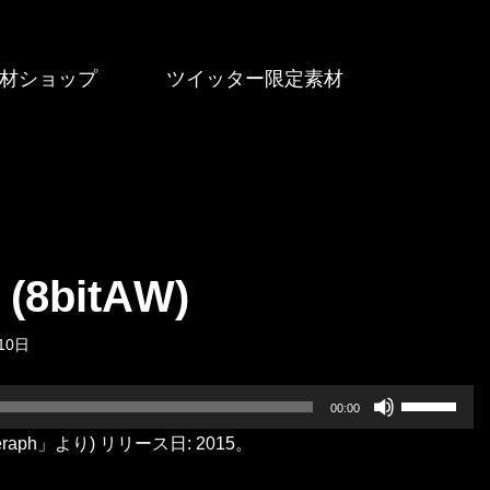
材ショップ
ツイッター限定素材
« (8bitAW)
10日
ボ
00:00
リ
less Seraph」より) リリース日: 2015。
ュ
ー