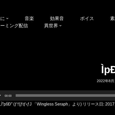
めに
音楽
効果音
ボイス
素
リーミング配信
異世界
Ìp
2022年8月
00:00
‚Ì”pšÐ” (ƒ†[ƒtƒ‹ƒJ 「Wingless Seraph」より) リリース日: 201