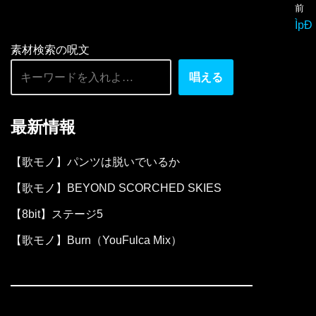
前
ー
ÌpÐ
ヤ
素材検索の呪文
ー
唱える
最新情報
【歌モノ】パンツは脱いでいるか
【歌モノ】BEYOND SCORCHED SKIES
【8bit】ステージ5
【歌モノ】Burn（YouFulca Mix）