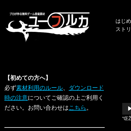
コ
はじ
ン
スト
テ
ン
ツ
へ
ス
キ
【初めての方へ】
ッ
必ず
素材利用のルール
、
ダウンロード
プ
時の注意
についてご確認の上ご利用く
音
ださい。お問い合わせは
こちら
。
声
“ŒŽ
プ
レ