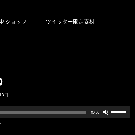
材ショップ
ツイッター限定素材
Ð
13日
ボ
00:00
リ
7。
ュ
ー